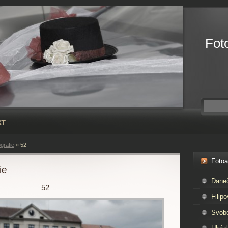
Fot
KT
grafie
»
52
Foto
ie
Dane
52
Filipo
Svob