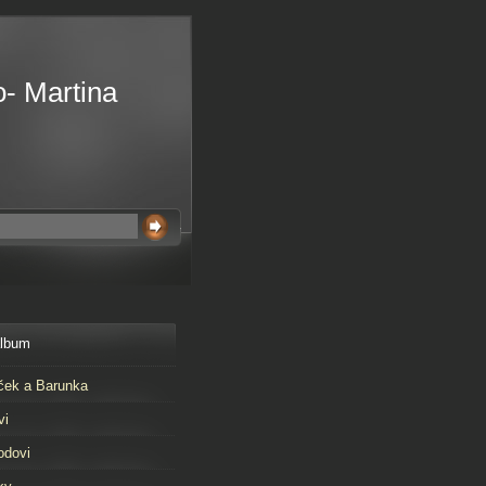
o- Martina
album
ček a Barunka
vi
odovi