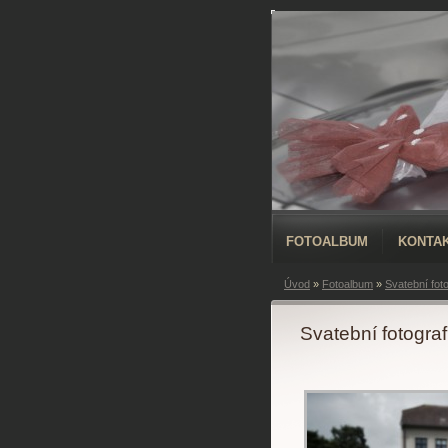
FOTOALBUM
KONTA
Úvod
»
Fotoalbum
»
Svatební foto
Svatební fotograf