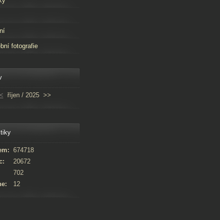
ky
ní
bní fotografie
v
<
říjen / 2025
>>
tiky
em:
674718
c:
20672
702
ne:
12