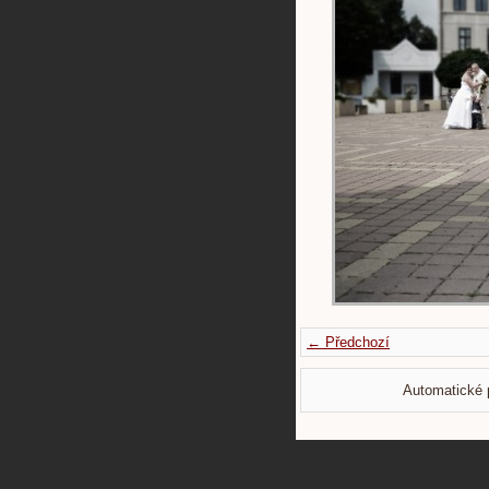
← Předchozí
Automatické 