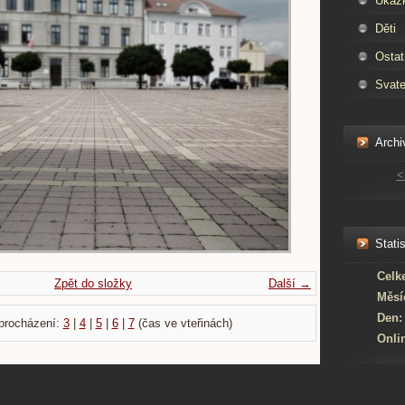
Ukáz
Děti
Ostat
Svate
Archi
<
Statis
Celk
Zpět do složky
Další →
Měsí
Den:
procházení:
3
|
4
|
5
|
6
|
7
(čas ve vteřinách)
Onli