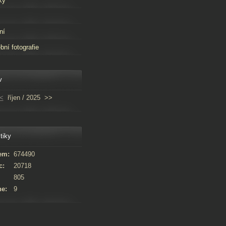
ky
ní
bní fotografie
v
<
říjen / 2025
>>
tiky
em:
674490
c:
20718
805
ne:
9