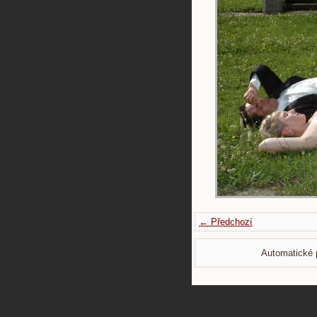
← Předchozí
Automatické 