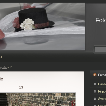
Fot
KT
grafie
»
13
Foto
ie
Dane
13
Filipo
Svob