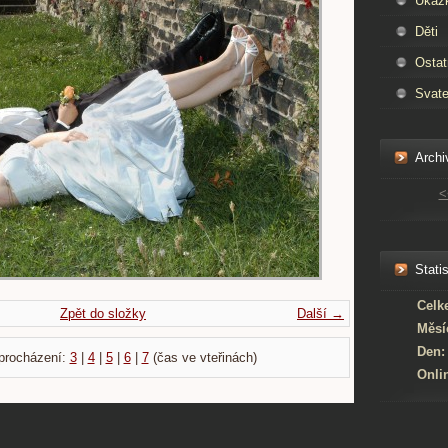
Ukáz
Děti
Ostat
Svate
Archi
<
Statis
Celk
Zpět do složky
Další →
Měsí
Den:
procházení:
3
|
4
|
5
|
6
|
7
(čas ve vteřinách)
Onli