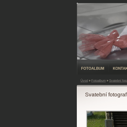
FOTOALBUM
KONTA
Úvod
»
Fotoalbum
»
Svatební foto
Svatební fotograf