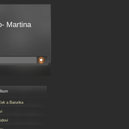
o- Martina
album
ček a Barunka
vi
odovi