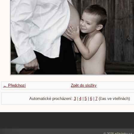
← Předchozí
Zpět do složky
Automatické procházení:
3
|
4
|
5
|
6
|
7
(čas ve vteřinách)
© 2025 eStránky.cz