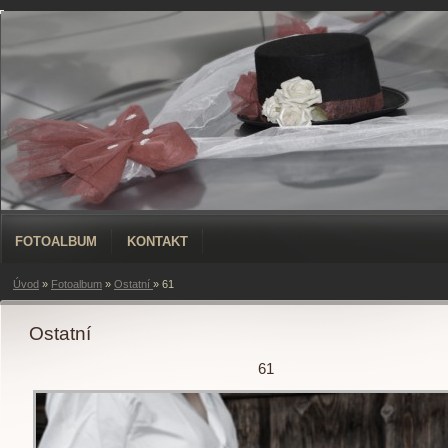
FOTOALBUM
KONTAKT
Úvod
»
Fotoalbum
»
Ostatní
»
61
Ostatní
61