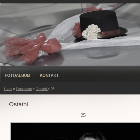
FOTOALBUM
KONTAKT
Úvod
»
Fotoalbum
»
Ostatní
»
25
Ostatní
25