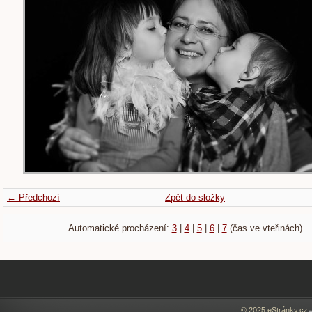
← Předchozí
Zpět do složky
Automatické procházení:
3
|
4
|
5
|
6
|
7
(čas ve vteřinách)
© 2025 eStránky.cz