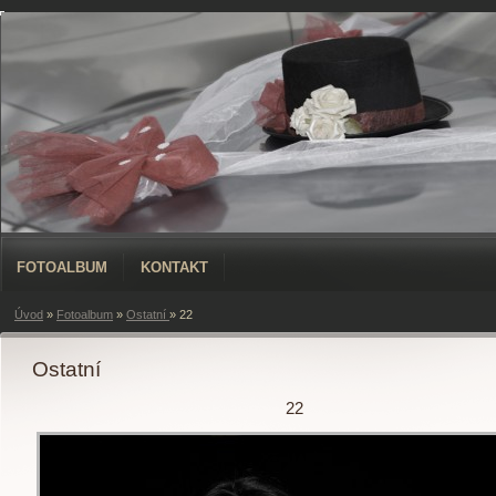
FOTOALBUM
KONTAKT
Úvod
»
Fotoalbum
»
Ostatní
»
22
Ostatní
22