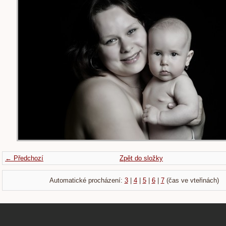
← Předchozí
Zpět do složky
Automatické procházení:
3
|
4
|
5
|
6
|
7
(čas ve vteřinách)