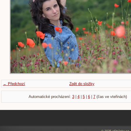
← Předchozí
Zpět do složky
Automatické procházení:
3
|
4
|
5
|
6
|
7
(čas ve vteřinách)