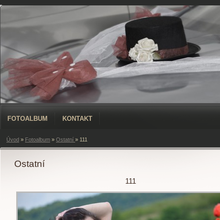
FOTOALBUM
KONTAKT
Úvod
»
Fotoalbum
»
Ostatní
»
111
Ostatní
111