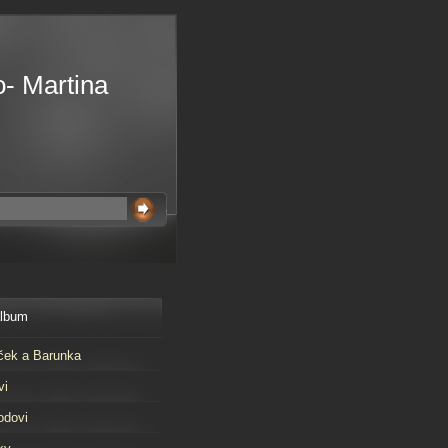
o- Martina
album
ček a Barunka
vi
odovi