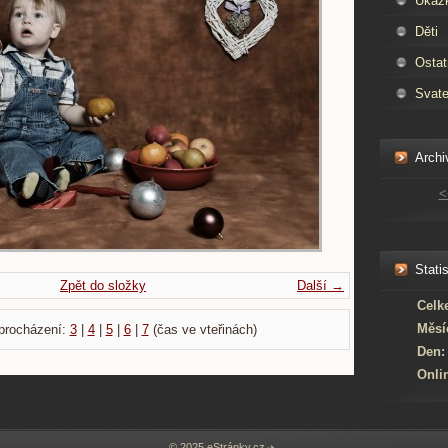
Ukáz
Děti
Ostat
Svate
Archi
<
Statis
Zpět do složky
Další →
Celk
Měsí
procházení:
3
|
4
|
5
|
6
|
7
(čas ve vteřinách)
Den:
Onli
© 2025 eStránky.cz