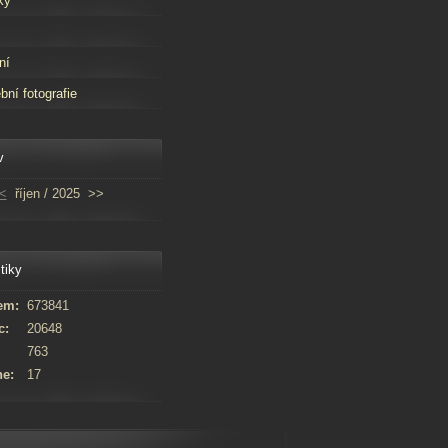
ky
ní
bní fotografie
v
<
říjen / 2025
>>
tiky
em:
673841
c:
20648
763
ne:
17