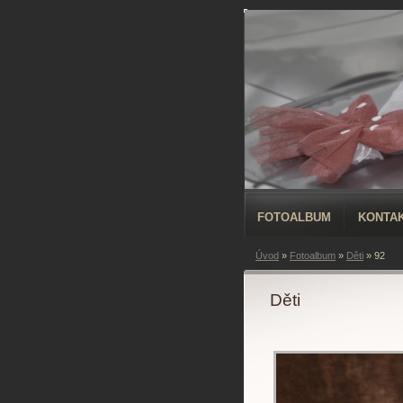
FOTOALBUM
KONTA
Úvod
»
Fotoalbum
»
Děti
»
92
Děti