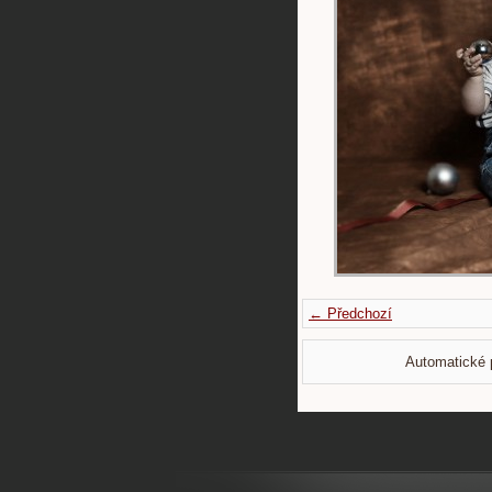
← Předchozí
Automatické 