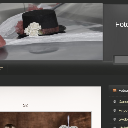
Fot
KT
Foto
Dane
92
Filipo
Svob