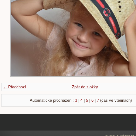
← Předchozí
Zpět do složky
Automatické procházení:
3
|
4
|
5
|
6
|
7
(čas ve vteřinách)