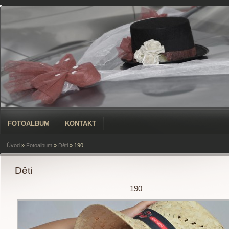
FOTOALBUM
KONTAKT
Úvod
»
Fotoalbum
»
Děti
»
190
Děti
190