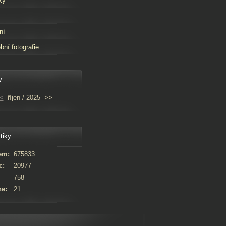
ky
ní
bní fotografie
v
<
říjen / 2025
>>
tiky
em:
675833
c:
20977
758
ne:
21