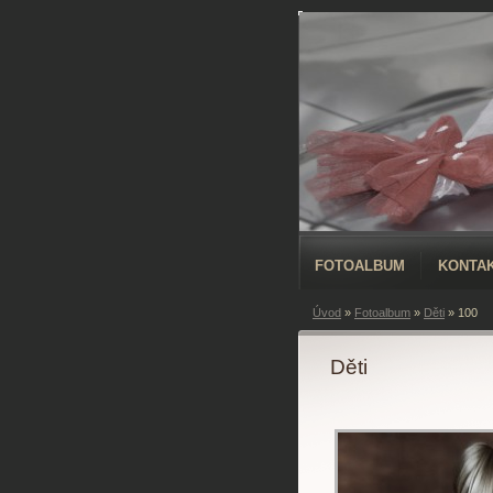
FOTOALBUM
KONTA
Úvod
»
Fotoalbum
»
Děti
»
100
Děti