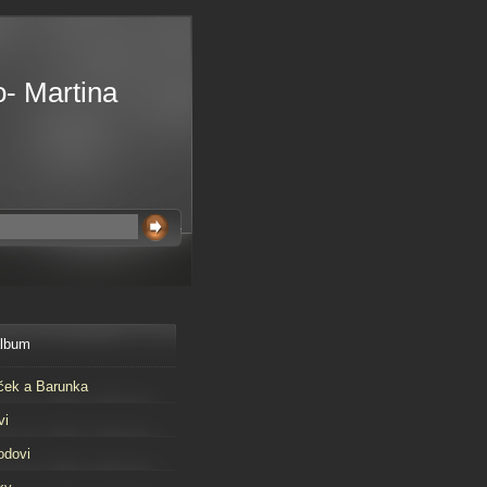
o- Martina
album
ček a Barunka
vi
odovi