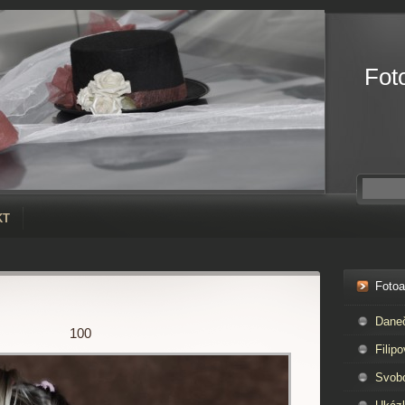
Fot
KT
Foto
Dane
100
Filipo
Svob