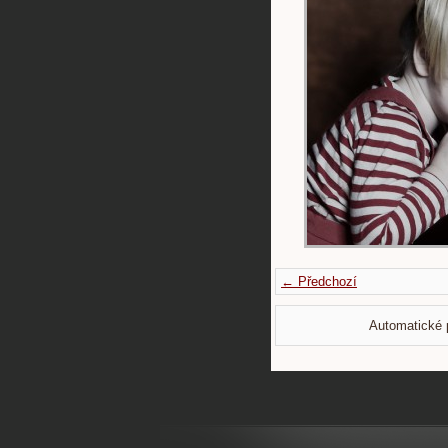
← Předchozí
Automatické 