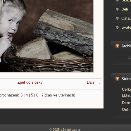
Ukáz
Děti
Ostat
Svate
Archi
<
Statis
Zpět do složky
Další →
Celk
procházení:
3
|
4
|
5
|
6
|
7
(čas ve vteřinách)
Měsí
Den:
Onli
© 2025 eStránky.cz